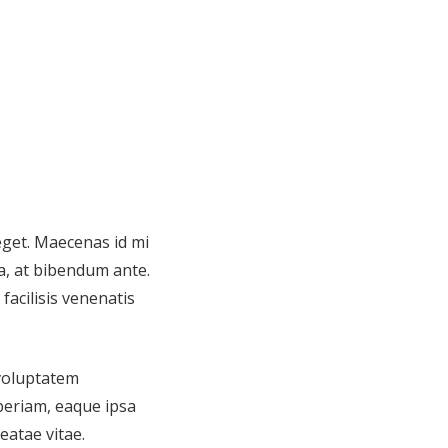
 eget. Maecenas id mi
a, at bibendum ante.
acilisis venenatis
 voluptatem
eriam, eaque ipsa
eatae vitae.