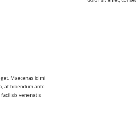
dolor sit amet, consect
 eget. Maecenas id mi
a, at bibendum ante.
acilisis venenatis