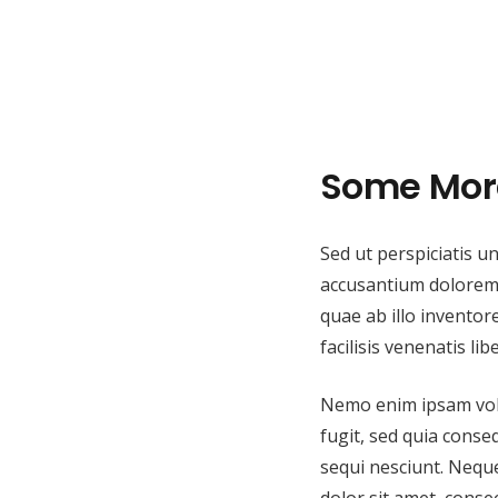
Some More
Sed ut perspiciatis u
accusantium dolorem
quae ab illo inventore
facilisis venenatis l
Nemo enim ipsam volu
fugit, sed quia cons
sequi nesciunt. Nequ